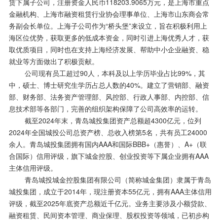
赁下属子公司，注册资金
人民币118203.9065万元
，是上海市重点
金融机构、上海市融资租赁行业协会理事单位、上海市山东商会常
务副会长单位。上海子公司作为“桥头堡”来设立，旨在积极利用上
海区位优势，获取更多的低成本资金，同时引进上海优秀人才，获
取优质项目，同时也在支持上海经济发展、帮助中小企业融资、稳
就业等方面做出了积极贡献。
公司现有员工超过90人，本科及以上学历毕业占比99%，其
中，硕士、博士研究生学历占总人数的40%。建立了营销部、融资
部、财务部、法务资产管理部、风控部、行政人事部、内控部、信
息技术部等各部门，完善的组织架构保障了公司高效率的运转。
截至2024年末，青岛城投集团资产总额超4300亿元，位列
2024年全国城投公司总资产榜、总收入榜第5名，共有员工24000
余人。青岛城投集团拥有国内AAA和国际BBB+（惠誉）、A+（联
合国际）信用评级，旗下城金控股、创业投资等下属企业拥有AAA
主体信用评级。
青岛城投城金控股集团有限公司（简称城金集团）隶属于青岛
城投集团，成立于2014年，现注册资本55亿元，拥有AAA主体信用
评级，截至2025年底资产总额近千亿元。业务主要涉及小额贷款、
融资租赁、民间资本管理、商业保理、股权投资等领域，已初步构