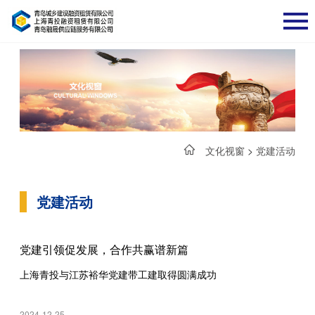
文化视窗
>
党建活动
党建活动
党建引领促发展，合作共赢谱新篇
上海青投与江苏裕华党建带工建取得圆满成功
2024-12-25