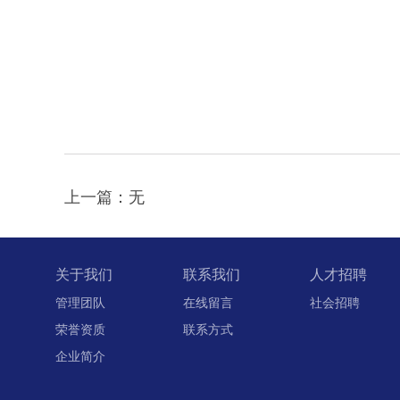
上一篇：无
关于我们
联系我们
人才招聘
管理团队
在线留言
社会招聘
荣誉资质
联系方式
企业简介