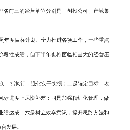
排名前三的经营单位分别是：创投公司、产城集
照年度目标计划、全力推进各项工作，一些重点
阶段性成绩，但下半年也将面临相当大的经营压
落实、抓执行，强化实干实绩；二是锚定目标、攻
目标进度上尽快补差；四是加强精细化管理，做
业绩达成；六是树立效率意识，提升思路方法和
融合发展。