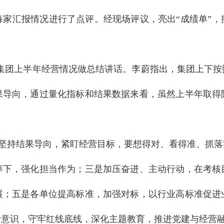
每家汇报情况进行了点评。经现场评议，亮出“成绩单”，
集团上半年经营情况做总结讲话。李蔚指出，集团上下按
果导向，通过量化指标和结果数据来看，虽然上半年取得
是坚持结果导向，紧盯经营目标，要想得对、看得准、抓
率下，强化担当作为；三是加压奋进、主动行动，在考核
展；五是各单位提高标准，加强对标，以行业高标准促进
全意识，守牢红线底线，深化主题教育，推进党建与经营