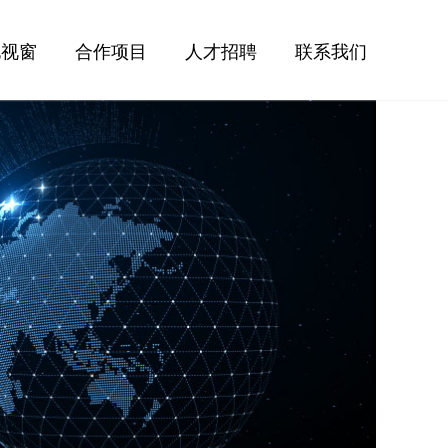
化视窗
合作项目
人才招聘
联系我们