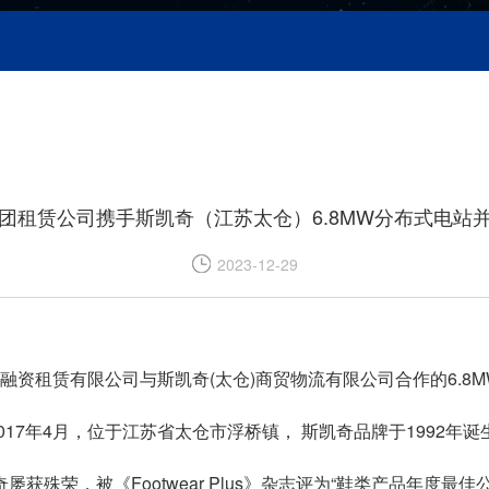
团租赁公司携手斯凯奇（江苏太仓）6.8MW分布式电站
2023-12-29
融资租赁有限公司与斯凯奇(太仓)商贸物流有限公司合作的6.8
17年4月，位于江苏省太仓市浮桥镇， 斯凯奇品牌于1992年
殊荣，被《Footwear Plus》杂志评为“鞋类产品年度最佳