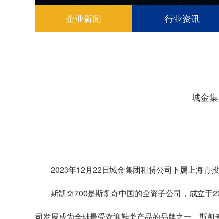
企业新闻
行业资讯
城金集
2023年12月22日城金集团租赁公司下属上海青投
斯凯奇700是斯凯奇中国的全资子公司，成立于20
司发展成为全球最受欢迎鞋类产品的品牌之一。斯凯奇屡获